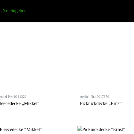
rtikel-Nr.: 0011220
Artikel-Nr.: 0017370
leecedecke „Mikkel“
Picknickdecke „Ernst“