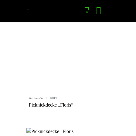
0
Artikel-Nr.: 0018095
Picknickdecke „Floris“