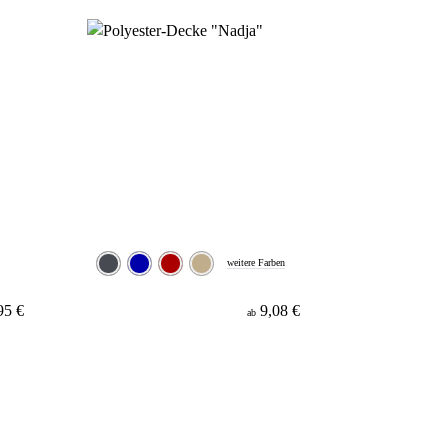
weitere Farben
95 €
9,08 €
ab