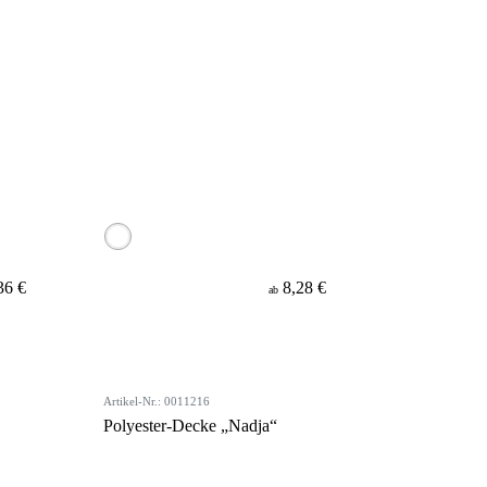
36 €
8,28 €
ab
Artikel-Nr.: 0011216
Polyester-Decke „Nadja“