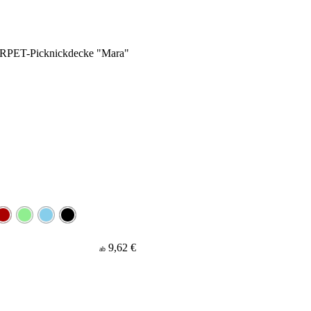
9,62 €
ab