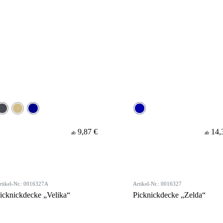
9,87 €
14,
ab
ab
rtikel-Nr.: 0016327A
Artikel-Nr.: 0016327
icknickdecke „Velika“
Picknickdecke „Zelda“