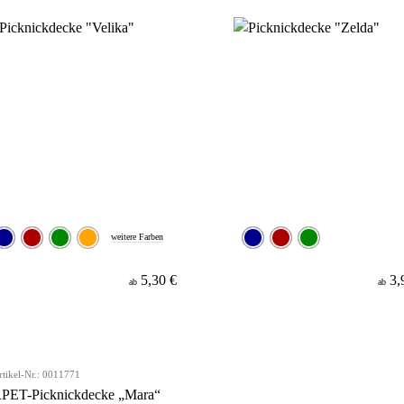
weitere Farben
5,30 €
3,
ab
ab
rtikel-Nr.: 0011771
PET-Picknickdecke „Mara“