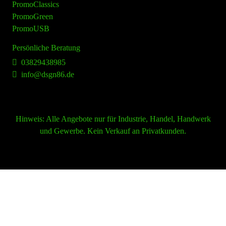
PromoClassics
PromoGreen
PromoUSB
Persönliche Beratung
03829438985
info@dsgn86.de
Hinweis:
Alle Angebote nur für Industrie, Handel, Handwerk
und Gewerbe. Kein Verkauf an Privatkunden.