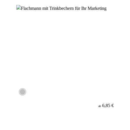
6,85 €
ab