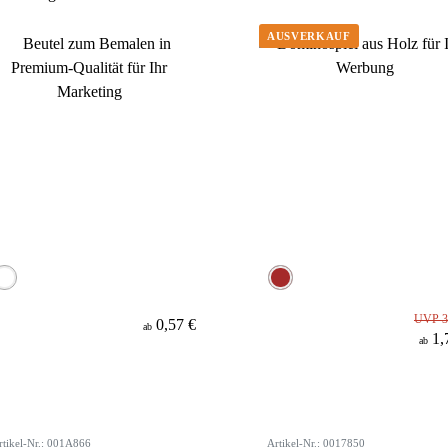
UVP 3
0,57 €
ab
1,
ab
rtikel-Nr.: 001A866
Artikel-Nr.: 0017850