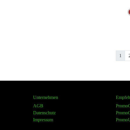
1
Unternehmen
Empfeh
AGB
PromoC
Datenschutz
PromoG
Impressum
Promo