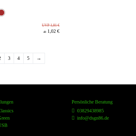
UVP 1,81 €
1,02 €
ab
2
3
4
5
→
lungen
Persönliche Beratung
lassics
03829438985
reen
info@dsgn86.de
USB