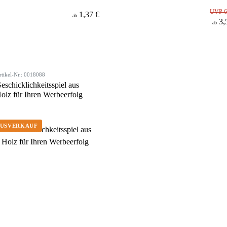
UVP 6
1,37 €
ab
3,
ab
rtikel-Nr.: 0018088
eschicklichkeitsspiel aus
olz für Ihren Werbeerfolg