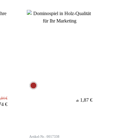
,04 €
1,87 €
ab
74 €
Artikel-Nr.: 0017338