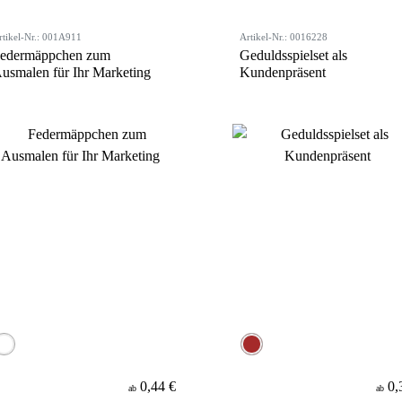
rtikel-Nr.: 001A911
Artikel-Nr.: 0016228
edermäppchen zum
Geduldsspielset als
usmalen für Ihr Marketing
Kundenpräsent
0,44 €
0,
ab
ab