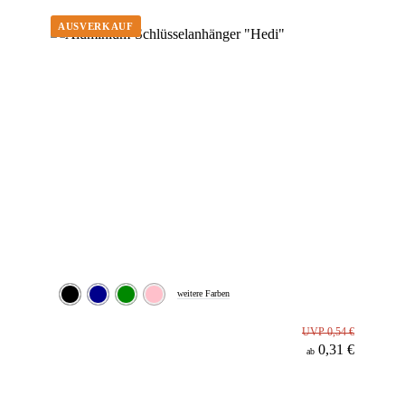
Material
weitere Farben
UVP 0,54 €
0,31 €
ab