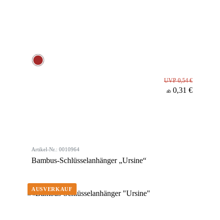
UVP 0,54 €
0,31 €
ab
Artikel-Nr.: 0010964
Bambus-Schlüsselanhänger „Ursine“