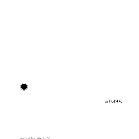
0,49 €
ab
Artikel-Nr.: 0011409