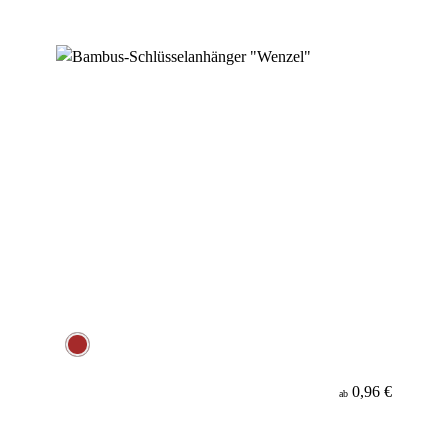
0,96 €
ab