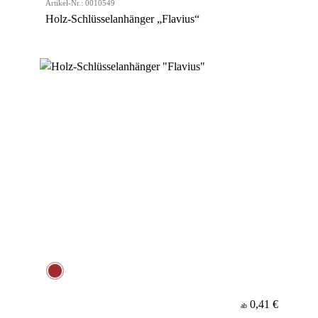
Artikel-Nr.: 0010549
Holz-Schlüsselanhänger „Flavius“
0,41 €
ab