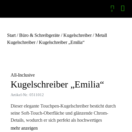
0
Start
/
Büro & Schreibgeräte
/
Kugelschreiber
/
Metall
Kugelschreiber
/ Kugelschreiber „Emilia“
Zoom
All-Inclusive
Kugelschreiber „Emilia“
Artikel-Nr.: 0511012
Dieser elegante Touchpen-Kugelschreiber besticht durch
seine Soft-Touch-Oberfläche und glänzende Chrom-
Details, wodurch er sich perfekt als hochwertiges
Geschäftsgeschenk eignet. Unser beliebtes Modell