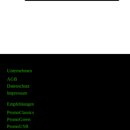
Unternehmen
AGB
Datenschutz
Impressum
Empfehlungen
PromoClassics
PromoGreen
PromoUSB